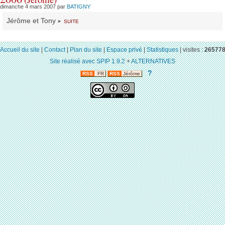
dimanche 4 mars 2007 par
BATIGNY
Jérôme et Tony
suite
>
Accueil du site
|
Contact
|
Plan du site
|
Espace privé
|
Statistiques
|
visites :
26577
Site réalisé avec SPIP 1.9.2
+
ALTERNATIVES
?
RSS
FR
RSS
Jérôme