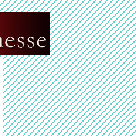
TIGNY