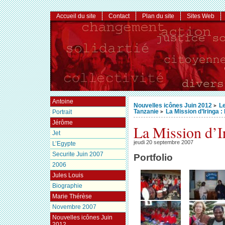
Accueil du site
Contact
Plan du site
Sites Web
Antoine
Nouvelles icônes Juin 2012
L
>
Tanzanie
La Mission d’Iringa :
Portrait
>
Jérôme
La Mission d’I
Jet
jeudi 20 septembre 2007
L’Egypte
Securite Juin 2007
Portfolio
2006
Jules Louis
Biographie
Marie Thérèse
Novembre 2007
Nouvelles icônes Juin
2012