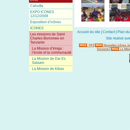
Calcutta
EXPO ICONES
12/12/2008
Exposition d’icônes
ICONES
Accueil du site
|
Contact
|
Plan du 
Les missions de Saint
Charles Borromee en
Site réalisé av
Tanzanie
RSS
FR
RSS
Nouvelles icônes J
La Mission d’Iringa :
Tanzanie
RSS
La Miss
l’école et la communauté
La Mission de Dar Es
Salaam
La Mission de Kibao